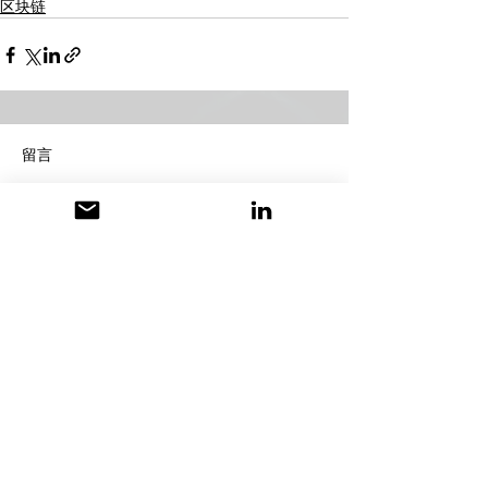
区块链
留言
撰寫留言......
保持联系
E:
hello@forwardthinking.legal
P:
(917) 994-0705
1178 Broadway, 3rd Floor #1266
New York, NY 10001