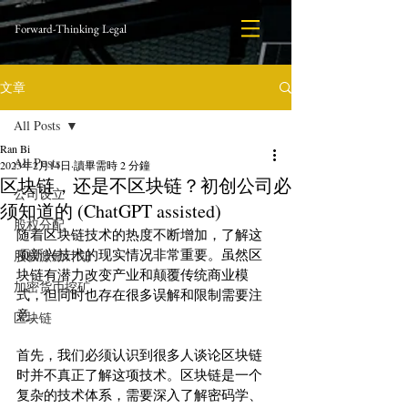
Forward-Thinking Legal
文章
All Posts
Ran Bi
All Posts
2023年2月14日
讀畢需時 2 分鐘
区块链，还是不区块链？初创公司必
公司设立
须知道的 (ChatGPT assisted)
股权分配
随着区块链技术的热度不断增加，了解这
项新兴技术的现实情况非常重要。虽然区
股权激励计划
块链有潜力改变产业和颠覆传统商业模
加密货币挖矿
式，但同时也存在很多误解和限制需要注
意。
区块链
首先，我们必须认识到很多人谈论区块链
时并不真正了解这项技术。区块链是一个
复杂的技术体系，需要深入了解密码学、